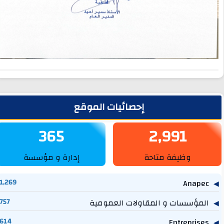
لشريط الجانبي
إحصائيات الموقع
365
2,991
وظيفة متاحة
إدارة و مؤسسة
1,269
Anapec
المؤسسات و المقاولات العمومية
757
614
Entreprises