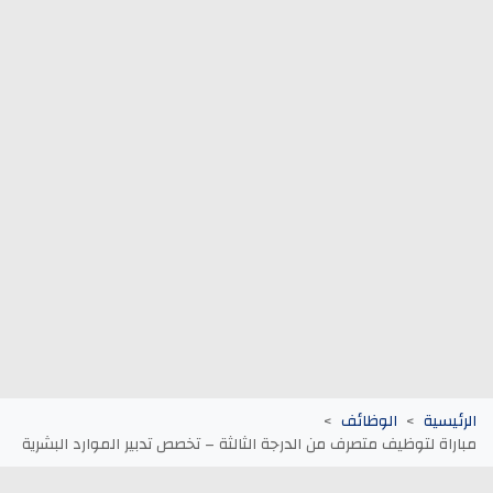
وظائف الجماعات الترابية
أنابيك Anapec
Entreprises
الرئيسية
الوظائف
مباراة لتوظيف متصرف من الدرجة الثالثة – تخصص تدبير الموارد البشرية