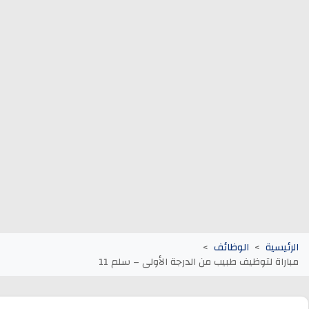
وظائف الجماعات الترابية
أنابيك Anapec
Entreprises
الرئيسية
الوظائف
مباراة لتوظيف طبيب من الدرجة الأولى – سلم 11