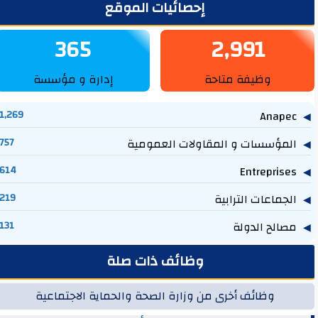
لشريط الجانبي
إحصائيات الموقع
365
2,991
وظيفة متاحة
إدارة و مؤسسة
1,269
Anapec
المؤسسات و المقاولات العمومية
757
614
Entreprises
الجماعات الترابية
219
مصالح الدولة
131
وظائف ذات صلة
وظائف أخرى من وزارة الصحة والحماية الاجتماعية