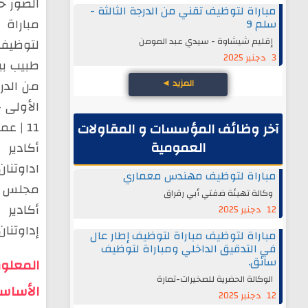
الصور ح
مباراة لتوظيف تقني من الدرجة الثالثة -
مباراة
سلم 9
إقليم شيشاوة - سيدي عبد المومن
لتوظيف
3 دجنبر 2025
طبيب ب
من الدر
المزيد
◄
الأولى 
11 | عم
آخر وظائف المؤسسات و المقاولات
العمومية
أكادير
اداوتنان
مباراة لتوظيف مهندس معماري
مجلس ع
وكالة تهيئة ضفتي أبي رقراق
أكادير
12 دجنبر 2025
إداوتنان.
مباراة لتوظيف مباراة لتوظيف إطار عال
في التدقيق الداخلي ومباراة لتوظيف
سائق.
المعلو
الوكالة الحضرية للصخيرات-تمارة
الأساسي
12 دجنبر 2025