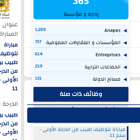
365
إدارة و مؤسسة
عنوان
1,269
Anapec
المباراة 
المؤسسات و المقاولات العمومية
757
مباراة
لتوظيف
614
Entreprises
طبيب بي
الجماعات الترابية
219
من الدر
مصالح الدولة
131
الأولى 
11
وظائف ذات صلة
الدرجة :
وظائف أخرى من عمالة أكادير اداوتنان -
طبيب بي
مجلس عمالة أكادير إداوتنان
من الدر
مباراة لتوظيف طبيب من الدرجة الأولى -
الأولى -
سلم 11