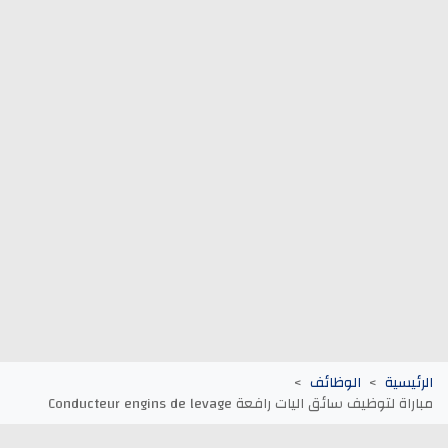
وظائف الجماعات الترابية
أنابيك Anapec
Entreprises
الرئيسية
الوظائف
مباراة لتوظيف سائق اليات رافعة Conducteur engins de levage