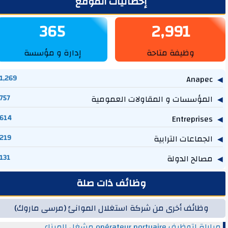
لشريط الجانبي
إحصائيات الموقع
365
2,991
وظيفة متاحة
إدارة و مؤسسة
1,269
Anapec
المؤسسات و المقاولات العمومية
757
614
Entreprises
الجماعات الترابية
219
مصالح الدولة
131
وظائف ذات صلة
وظائف أخرى من شركة استغلال الموانئ (مرسى ماروك)
مباراة لتوظيف opérateur portuaire مشغل الميناء