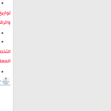
تواري
والرق
التخص
المعل