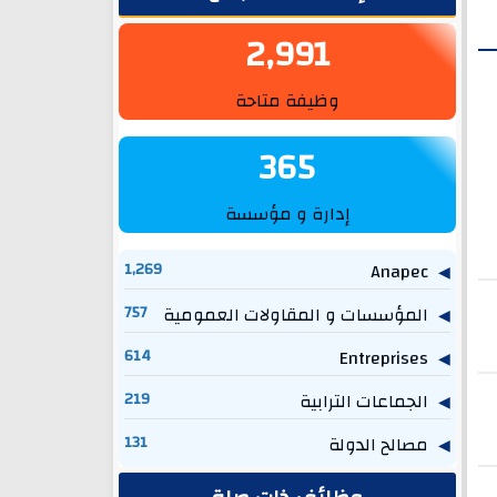
2,991
وظيفة متاحة
365
إدارة و مؤسسة
1,269
Anapec
المؤسسات و المقاولات العمومية
757
614
Entreprises
الجماعات الترابية
219
مصالح الدولة
131