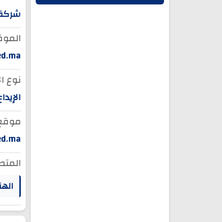
شركة 
الموق
ed.ma
نوع ال
الإيدا
موقع ا
ed.ma
المتط
الهن