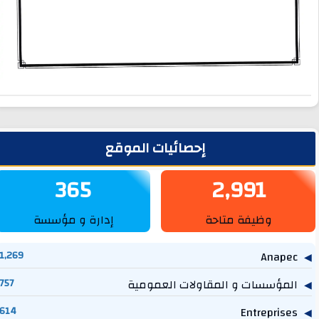
لشريط الجانبي
إحصائيات الموقع
365
2,991
وظيفة متاحة
إدارة و مؤسسة
1,269
Anapec
المؤسسات و المقاولات العمومية
757
614
Entreprises