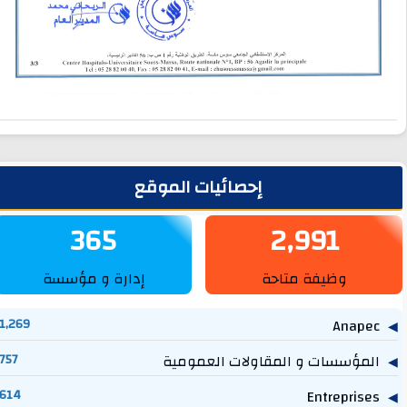
لشريط الجانبي
إحصائيات الموقع
365
2,991
وظيفة متاحة
إدارة و مؤسسة
1,269
Anapec
المؤسسات و المقاولات العمومية
757
614
Entreprises