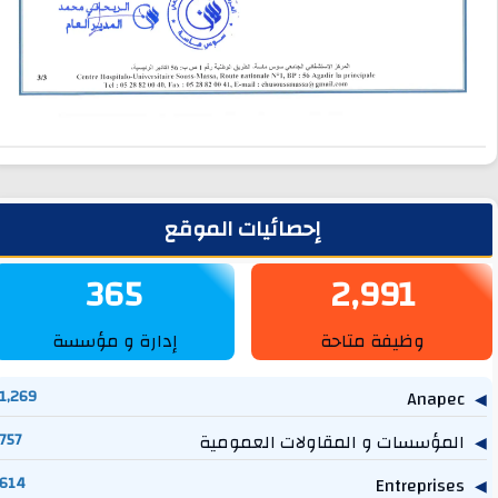
لشريط الجانبي
إحصائيات الموقع
365
2,991
وظيفة متاحة
إدارة و مؤسسة
1,269
Anapec
المؤسسات و المقاولات العمومية
757
614
Entreprises