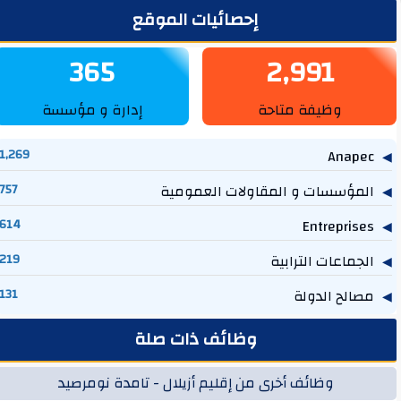
لشريط الجانبي
إحصائيات الموقع
365
2,991
وظيفة متاحة
إدارة و مؤسسة
1,269
Anapec
المؤسسات و المقاولات العمومية
757
614
Entreprises
الجماعات الترابية
219
مصالح الدولة
131
وظائف ذات صلة
وظائف أخرى من إقليم أزيلال - تامدة نومرصيد