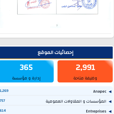
لشريط الجانبي
إحصائيات الموقع
365
2,991
وظيفة متاحة
إدارة و مؤسسة
1,269
Anapec
المؤسسات و المقاولات العمومية
757
614
Entreprises