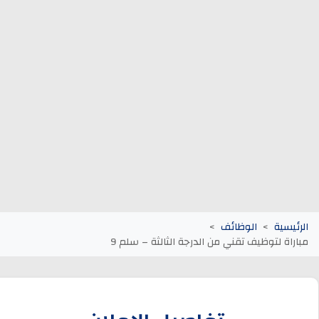
وظائف الجماعات الترابية
أنابيك Anapec
Entreprises
الرئيسية
الوظائف
مباراة لتوظيف تقني من الدرجة الثالثة – سلم 9