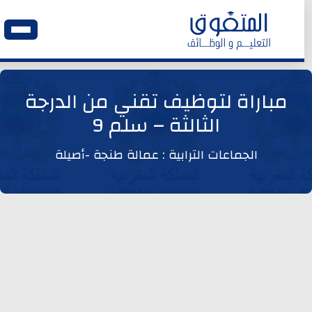
الرئيسية
مباراة لتوظيف تقني من الدرجة
الثالثة – سلم 9
وظائف اليوم
الجماعات الترابية : عمالة طنجة -أصيلة
ابحث عن وظيفة
وظائف عمومية
وظائف المؤسسات و المقاولات العمومية
وظائف مصالح الدولة