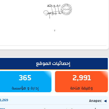
لشريط الجانبي
إحصائيات الموقع
365
2,991
وظيفة متاحة
إدارة و مؤسسة
1,269
Anapec