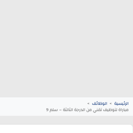
وظائف الجماعات الترابية
أنابيك Anapec
Entreprises
الرئيسية
الوظائف
مباراة لتوظيف تقني من الدرجة الثالثة – سلم 9