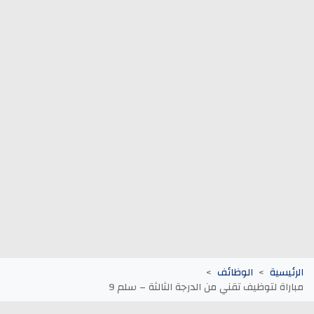
وظائف الجماعات الترابية
أنابيك Anapec
Entreprises
الرئيسية
الوظائف
مباراة لتوظيف تقني من الدرجة الثالثة – سلم 9