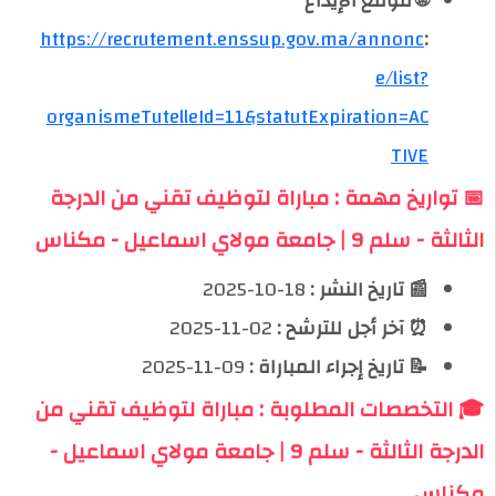
🌐 موقع الإيداع
https://recrutement.enssup.gov.ma/annonc
:
e/list?
organismeTutelleId=11&statutExpiration=AC
TIVE
📅 تواريخ مهمة : مباراة لتوظيف تقني من الدرجة
الثالثة - سلم 9 | جامعة مولاي اسماعيل - مكناس
📰 تاريخ النشر :
18-10-2025
⏰ آخر أجل للترشح :
02-11-2025
📝 تاريخ إجراء المباراة :
09-11-2025
🎓 التخصصات المطلوبة : مباراة لتوظيف تقني من
الدرجة الثالثة - سلم 9 | جامعة مولاي اسماعيل -
مكناس