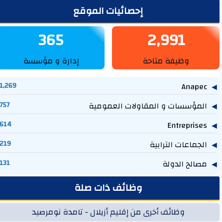
لشريط الجانبي
إحصائيات الموقع
365
2,991
وظيفة متاحة
إدارة و مؤسسة
1,269
Anapec
المؤسسات و المقاولات العمومية
757
614
Entreprises
الجماعات الترابية
219
مصالح الدولة
131
وظائف ذات صلة
وظائف أخرى من إقليم أزيلال - تامدة نومرصيد