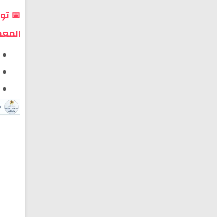
📅 تو
المعم