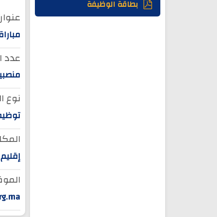
بطاقة الوظيفة
عنوان 
مبارا
عدد ا
منصبين 
نوع ا
توظيف
المكان
إقليم
الموق
rg.ma