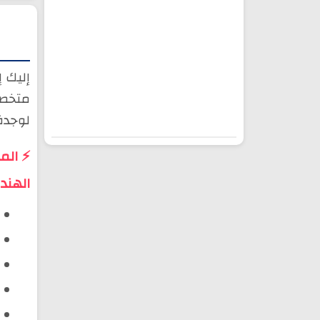
إليك 
متخصص
لوجدة
⚡ الم
الهند