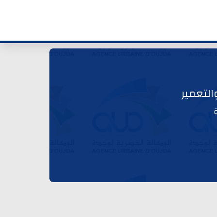
لتعمير