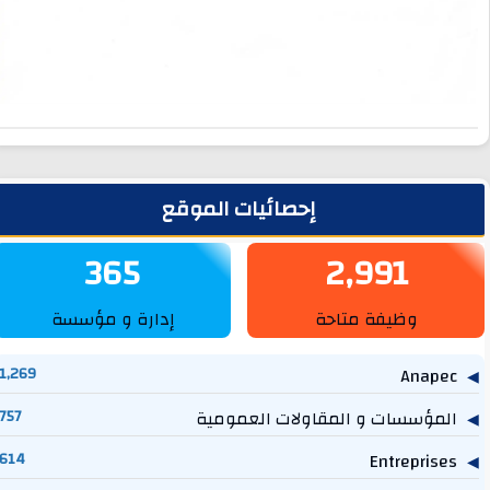
لشريط الجانبي
إحصائيات الموقع
365
2,991
وظيفة متاحة
إدارة و مؤسسة
1,269
Anapec
المؤسسات و المقاولات العمومية
757
614
Entreprises