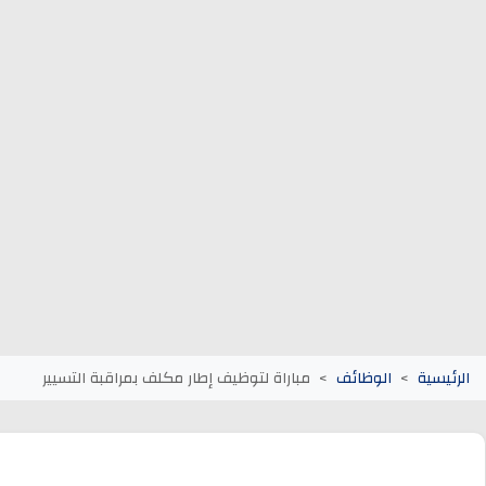
وظائف الجماعات الترابية
أنابيك Anapec
Entreprises
الرئيسية
الوظائف
مباراة لتوظيف إطار مكلف بمراقبة التسيير