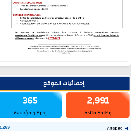
لشريط الجانبي
إحصائيات الموقع
365
2,991
وظيفة متاحة
إدارة و مؤسسة
1,269
Anapec