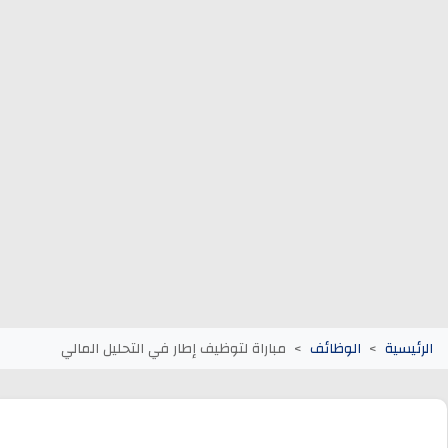
وظائف الجماعات الترابية
أنابيك Anapec
Entreprises
الرئيسية
الوظائف
مباراة لتوظيف إطار في التحليل المالي