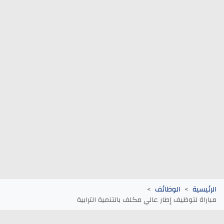
وظائف الجماعات الترابية
أنابيك Anapec
Entreprises
الرئيسية
الوظائف
مباراة لتوظيف إطار عالي مكلف بالتنمية الترابية