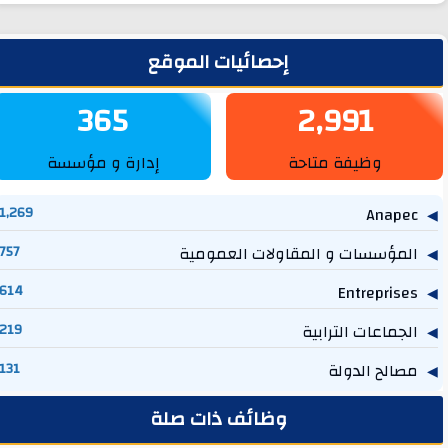
لشريط الجانبي
إحصائيات الموقع
365
2,991
وظيفة متاحة
إدارة و مؤسسة
1,269
Anapec
المؤسسات و المقاولات العمومية
757
614
Entreprises
الجماعات الترابية
219
مصالح الدولة
131
وظائف ذات صلة