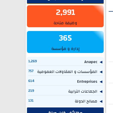
2,991
وظيفة متاحة
365
إدارة و مؤسسة
1,269
Anapec
المؤسسات و المقاولات العمومية
757
614
Entreprises
الجماعات الترابية
219
مصالح الدولة
131