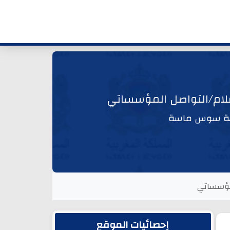
إعلام/التواصل المؤسساتي
لجهة سوس ماسة
لمؤسساتي
الشريط الجانبي
إحصائيات الموقع