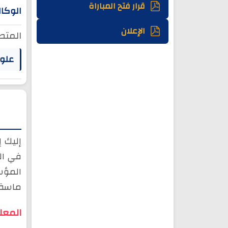
قرار فتح المباراة
الوكا
الإعلان
المتط
علوم
إليك إ
في ال
المؤس
ماسة.
المعل