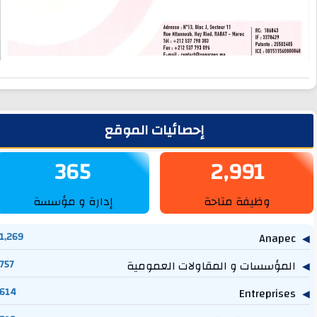
لشريط الجانبي
إحصائيات الموقع
365
2,991
وظيفة متاحة
إدارة و مؤسسة
1,269
Anapec
المؤسسات و المقاولات العمومية
757
614
Entreprises