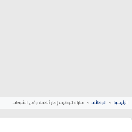
وظائف الجماعات الترابية
أنابيك Anapec
Entreprises
الرئيسية
الوظائف
مباراة لتوظيف إطار أنظمة وأمن الشبكات