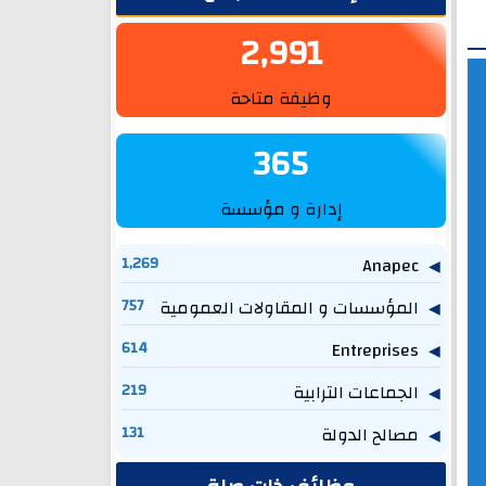
2,991
وظيفة متاحة
365
إدارة و مؤسسة
1,269
Anapec
المؤسسات و المقاولات العمومية
757
614
Entreprises
الجماعات الترابية
219
مصالح الدولة
131