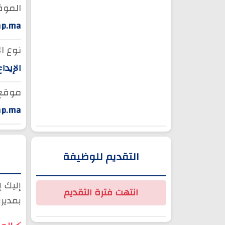
الموق
ap.ma
نوع ال
الإيدا
موقع ا
ap.ma
التقديم للوظيفة
إليك 
انتهت فترة التقديم
بمديري