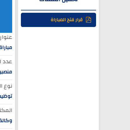
قرار فتح المباراة
عنوان 
مباراة
عدد ا
منصبين 
نوع ا
توظيف
المكان
وكالة 