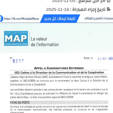
⏰ آخر أجل للترشح :
05-11-2025
📝 تاريخ إجراء المباراة :
16-11-2025