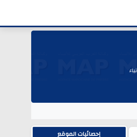
باء
الشريط الجانبي
إحصائيات الموقع