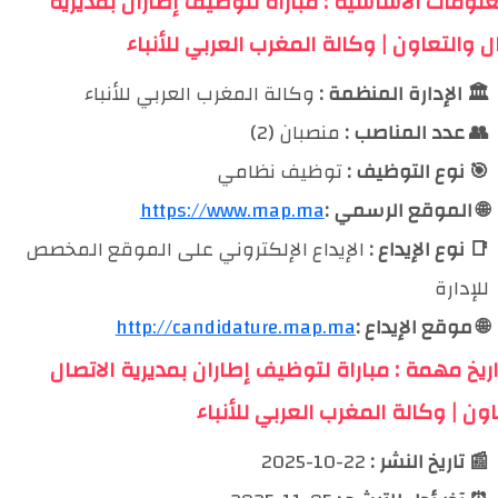
علومات الأساسية : مباراة لتوظيف إطاران بمديرية
ل والتعاون | وكالة المغرب العربي للأنباء
🏛️ الإدارة المنظمة :
وكالة المغرب العربي للأنباء
👥 عدد المناصب :
منصبان (2)
🎯 نوع التوظيف :
توظيف نظامي
🌐 الموقع الرسمي :
https://www.map.ma
📑 نوع الإيداع :
الإيداع الإلكتروني على الموقع المخصص
للإدارة
🌐 موقع الإيداع :
http://candidature.map.ma
اريخ مهمة : مباراة لتوظيف إطاران بمديرية الاتصال
ون | وكالة المغرب العربي للأنباء
📰 تاريخ النشر :
22-10-2025