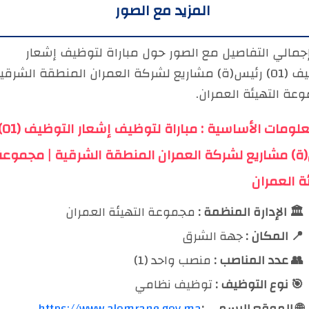
المزيد مع الصور
إجمالي التفاصيل مع الصور حول مباراة لتوظيف إشعار
التوظيف (01) رئيس(ة) مشاريع لشركة العمران المنطقة الشرقي
عة التهيئة العمران.
⚡ المعلومات الأساسية : مبا
ة) مشاريع لشركة العمران المنطقة الشرقية | مجموعة
ة العمران
🏛️ الإدارة المنظمة :
مجموعة التهيئة العمران
📍 المكان :
جهة الشرق
👥 عدد المناصب :
منصب واحد (1)
🎯 نوع التوظيف :
توظيف نظامي
🌐 الموقع الرسمي :
https://www.alomrane.gov.ma