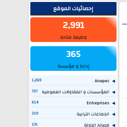
الشريط الجانبي
إحصائيات الموقع
2,991
وظيفة متاحة
365
إدارة و مؤسسة
1,269
Anapec
المؤسسات و المقاولات العمومية
757
614
Entreprises
الجماعات الترابية
219
مصالح الدولة
131