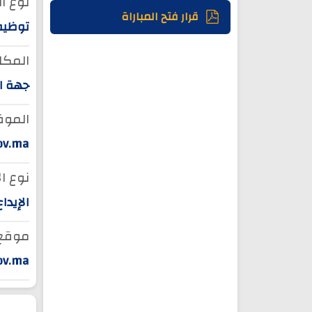
نوع ا
قرار فتح المباراة
توظيف
المكان
جهة ا
الموق
ov.ma
نوع ال
الإيدا
موقع ا
ov.ma