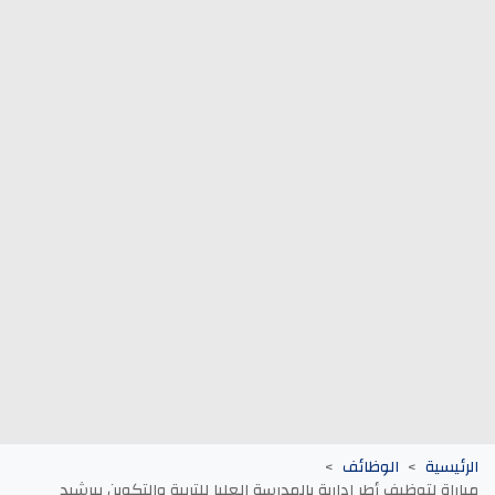
وظائف الجماعات الترابية
أنابيك Anapec
Entreprises
الرئيسية
الوظائف
مباراة لتوظيف أطر إدارية بالمدرسة العليا للتربية والتكوين ببرشيد