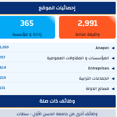
لشريط الجانبي
إحصائيات الموقع
365
2,991
وظيفة متاحة
إدارة و مؤسسة
1,269
Anapec
المؤسسات و المقاولات العمومية
757
614
Entreprises
الجماعات الترابية
219
مصالح الدولة
131
وظائف ذات صلة
وظائف أخرى من جامعة الحسن الأول - سطات