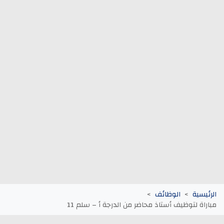
وظائف الجماعات الترابية
أنابيك Anapec
Entreprises
الرئيسية
الوظائف
مباراة لتوظيف أستاذ محاضر من الدرجة أ – سلم 11