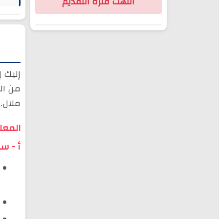
انتهت فترة التقديم
إليك 
ملال.
المعل
أ - سلم 11 | جامعة السلطان مولا