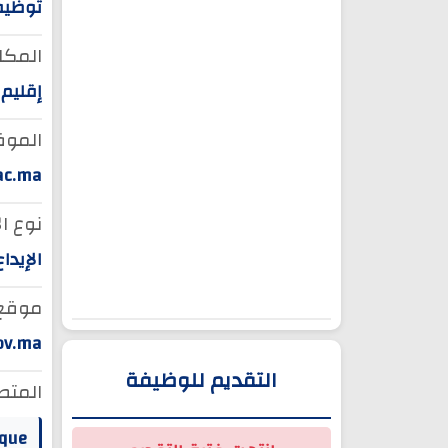
توظيف
المكان
إقليم 
الموق
ac.ma
نوع ال
الإيدا
موقع ا
ov.ma
التقديم للوظيفة
المتط
que