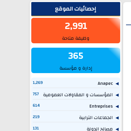
الشريط الجانبي
إحصائيات الموقع
2,991
وظيفة متاحة
365
إدارة و مؤسسة
1,269
Anapec
المؤسسات و المقاولات العمومية
757
614
Entreprises
الجماعات الترابية
219
مصالح الدولة
131