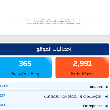
لشريط الجانبي
إحصائيات الموقع
365
2,991
وظيفة متاحة
إدارة و مؤسسة
1,269
Anapec
المؤسسات و المقاولات العمومية
757
614
Entreprises