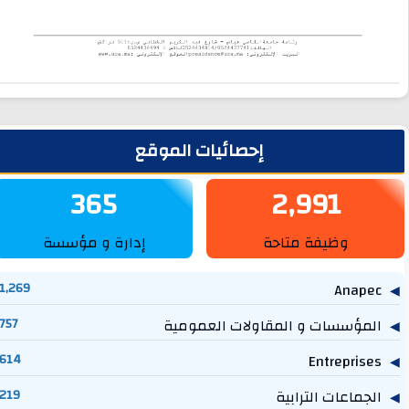
لشريط الجانبي
إحصائيات الموقع
365
2,991
وظيفة متاحة
إدارة و مؤسسة
1,269
Anapec
المؤسسات و المقاولات العمومية
757
614
Entreprises
الجماعات الترابية
219