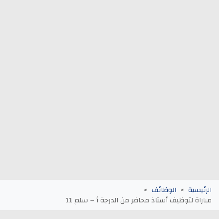
وظائف الجماعات الترابية
أنابيك Anapec
Entreprises
الرئيسية
الوظائف
مباراة لتوظيف أستاذ محاضر من الدرجة أ – سلم 11