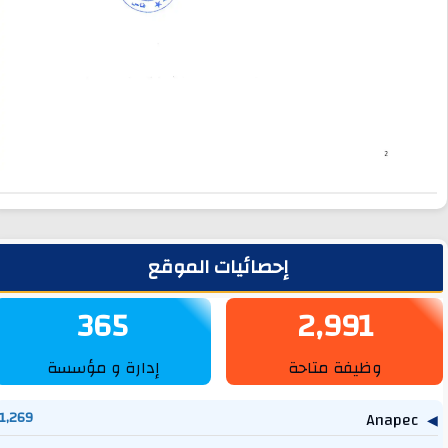
لشريط الجانبي
إحصائيات الموقع
365
2,991
وظيفة متاحة
إدارة و مؤسسة
1,269
Anapec