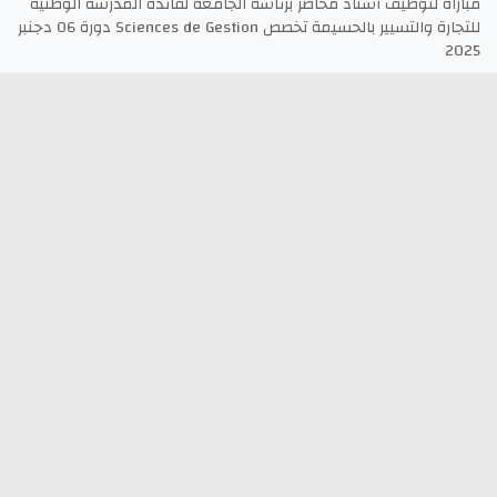
وظائف الجماعات الترابية
مباراة لتوظيف أستاذ محاضر برئاسة الجامعة لفائدة المدرسة الوطنية
للتجارة والتسيير بالحسيمة تخصص Sciences de Gestion دورة 06 دجنبر
2025
أنابيك Anapec
Entreprises