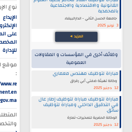
القانونية والاقتصادية والاجتماعية
نوع الإي
بالمحمدية
الإيداع
جامعة الحسن الثاني - الدارالبيضاء
الإلكترو
3 نونبر 2025
على ال
المزيد
◄
المخص
للإدارة
وظائف أخرى في المؤسسات و المقاولات
العمومية
موقع ال
:
مباراة لتوظيف مهندس معماري
وكالة تهيئة ضفتي أبي رقراق
/www.re
12 دجنبر 2025
ment.en
مباراة لتوظيف مباراة لتوظيف إطار عال
.gov.ma
في التدقيق الداخلي ومباراة لتوظيف
سائق.
المتطلب
الوكالة الحضرية للصخيرات-تمارة
والتخص
12 دجنبر 2025