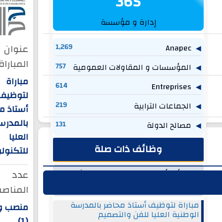
365
إدارة و مؤسسة
عنوان
1,269
Anapec
المباراة 
المؤسسات و المقاولات العمومية
757
مباراة
614
Entreprises
لتوظيف
الجماعات الترابية
219
أستاذ م
بالمدرس
مصالح الدولة
131
العليا
وظائف ذات صلة
للتكنولو
عدد
وظائف أخرى من جامعة الحسن الثاني -
الدارالبيضاء
المناصب
مباراة لتوظيف أستاذ محاضر بالمدرسة
منصب و
الوطنية العليا للفن والتصميم
(1)