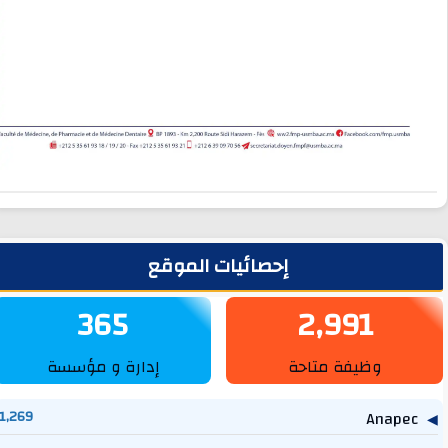
لشريط الجانبي
إحصائيات الموقع
365
2,991
وظيفة متاحة
إدارة و مؤسسة
1,269
Anapec