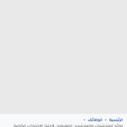
وظائف الجماعات الترابية
أنابيك Anapec
Entreprises
الرئيسية
الوظائف
لوائح المترشحات والمترشحين المقبولين لاجتياز الاختبارات الكتابية