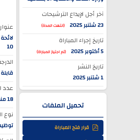
آخر أجل لإيداع الترشيحات
23 شتنبر 2025
عنوان 
(انتهت المدة)
لائحة 
تاريخ إجراء المباراة
10
5 أكتوبر 2025
(تم اجتياز المباراة)
الدرجة
تاريخ النشر
قابلة م
1 شتنبر 2025
عدد ا
18 منصبا
تحميل الملفات
نوع ا
توظيف
قرار فتح المباراة