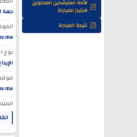
المكان
لائحة المترشحين المدعوين
لاجتياز المباراة
جهة ا
الموق
نتيجة المباراة
ov.ma
نوع ال
الإيدا
موقع ا
gov.ma
المتط
القا