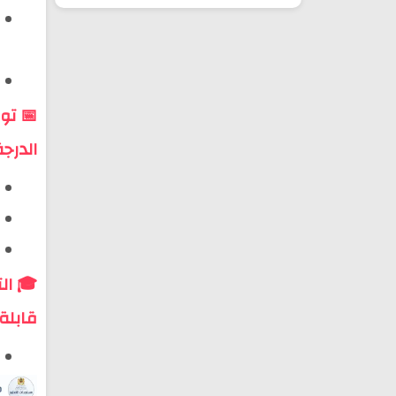
📅 تو
الدرجة
🎓 ال
قابلة 