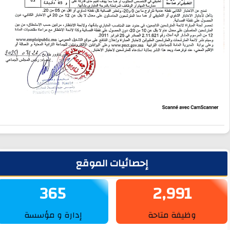
لشريط الجانبي
إحصائيات الموقع
365
2,991
وظيفة متاحة
إدارة و مؤسسة