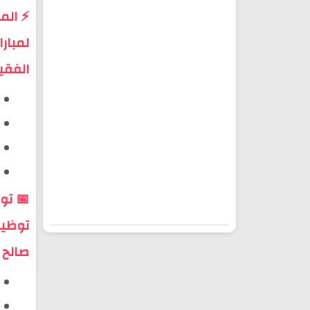
⚡ المع
الفقي
📅 توا
صالح