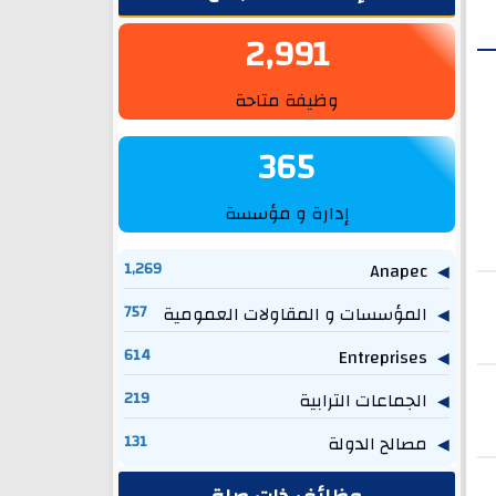
2,991
وظيفة متاحة
365
إدارة و مؤسسة
1,269
Anapec
المؤسسات و المقاولات العمومية
757
614
Entreprises
الجماعات الترابية
219
مصالح الدولة
131