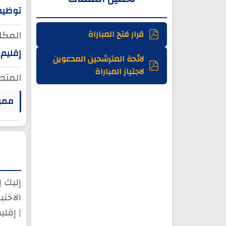
توظيف
المكان
قرار فتح المباراة
إقليم 
لائحة المترشحين المدعوين
لاجتياز المباراة
المتط
ممر
إليك إ
| إقلي