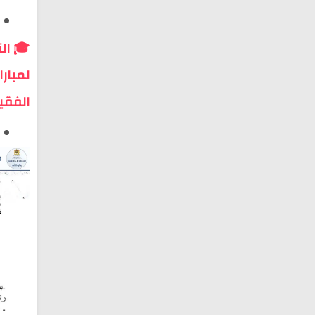
🎓 الت
الفقي