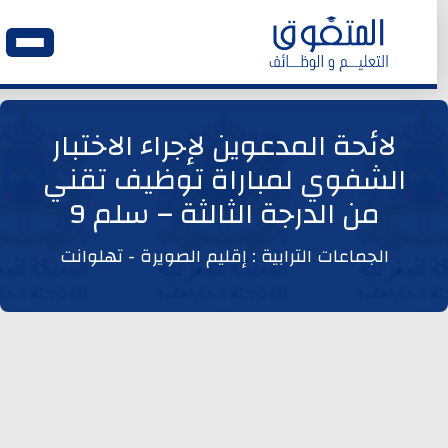
الرئيسية
لائحة المدعوين لإجراء الاختبار
الشفوي لمباراة توظيف تقني
وظائف اليوم
من الدرجة الثالثة – سلم 9
ابحث عن وظيفة
الجماعات الترابية : إقليم الصويرة - تهلوانت
وظائف عمومية
وظائف المؤسسات و المقاولات العمومية
وظائف مصالح الدولة