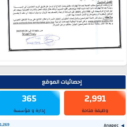
لشريط الجانبي
إحصائيات الموقع
365
2,991
وظيفة متاحة
إدارة و مؤسسة
1,269
Anapec