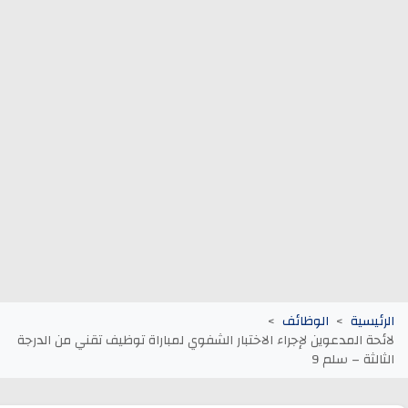
وظائف الجماعات الترابية
أنابيك Anapec
Entreprises
الرئيسية
الوظائف
لائحة المدعوين لإجراء الاختبار الشفوي لمباراة توظيف تقني من الدرجة
الثالثة – سلم 9