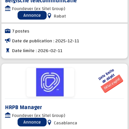
Belgische telecommunicatie
Foundever (ex Sitel Group)
Annonce
Rabat
7 postes
Date de publication : 2025-12-11
Date limite : 2026-02-11
D
a
t
e li
mi
t
e
d
e
d
é
p
ô
t
Délai expiré
HRPB Manager
Foundever (ex Sitel Group)
Annonce
Casablanca