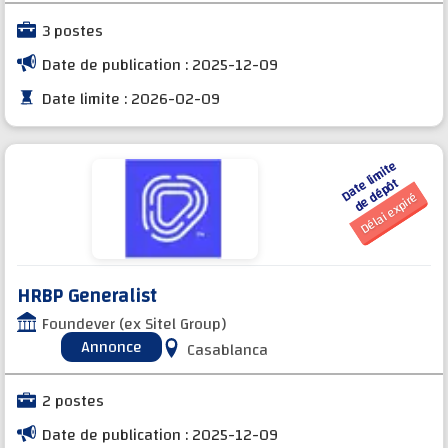
3 postes
Date de publication : 2025-12-09
Date limite : 2026-02-09
D
a
t
e li
mi
t
e
d
e
d
é
p
ô
t
Délai expiré
HRBP Generalist
Foundever (ex Sitel Group)
Annonce
Casablanca
2 postes
Date de publication : 2025-12-09