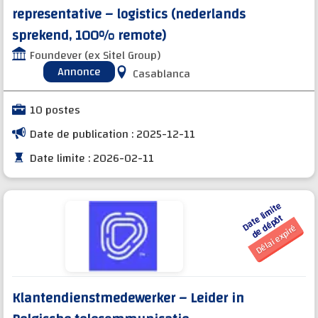
representative – logistics (nederlands
sprekend, 100% remote)
Foundever (ex Sitel Group)
Annonce
Casablanca
10 postes
Date de publication : 2025-12-11
Date limite : 2026-02-11
D
a
t
e li
mi
t
e
d
e
d
é
p
ô
t
Délai expiré
Klantendienstmedewerker – Leider in