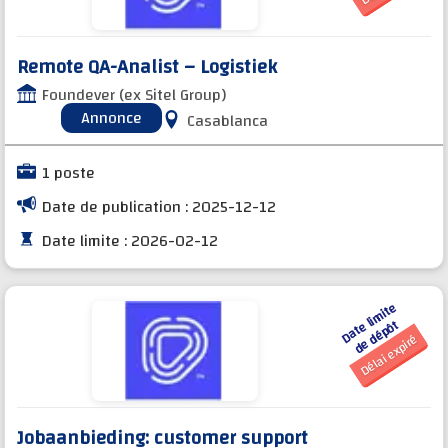
Remote QA-Analist – Logistiek
Foundever (ex Sitel Group)
Annonce
Casablanca
1 poste
Date de publication : 2025-12-12
Date limite : 2026-02-12
D
a
t
e li
mi
t
e
d
e
d
é
p
ô
t
Délai expiré
Jobaanbieding: customer support