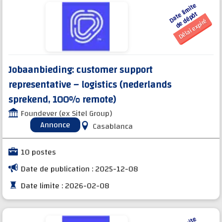
D
a
t
e li
mi
t
e
d
e
d
é
p
ô
t
Délai expiré
Jobaanbieding: customer support
representative – logistics (nederlands
sprekend, 100% remote)
Foundever (ex Sitel Group)
Annonce
Casablanca
10 postes
Date de publication : 2025-12-08
Date limite : 2026-02-08