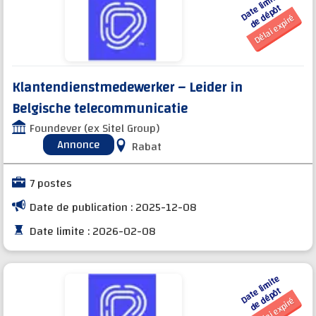
D
a
t
e li
mi
t
e
d
e
d
é
p
ô
t
Délai expiré
Klantendienstmedewerker – Leider in
Belgische telecommunicatie
Foundever (ex Sitel Group)
Annonce
Rabat
7 postes
Date de publication : 2025-12-08
Date limite : 2026-02-08
D
a
t
e li
mi
t
e
d
e
d
é
p
ô
t
Délai expiré