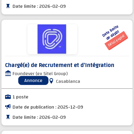
Date limite : 2026-02-09
D
a
t
e li
mi
t
e
d
e
d
é
p
ô
t
Délai expiré
Chargé(e) de Recrutement et d’Intégration
Foundever (ex Sitel Group)
Annonce
Casablanca
1 poste
Date de publication : 2025-12-09
Date limite : 2026-02-09